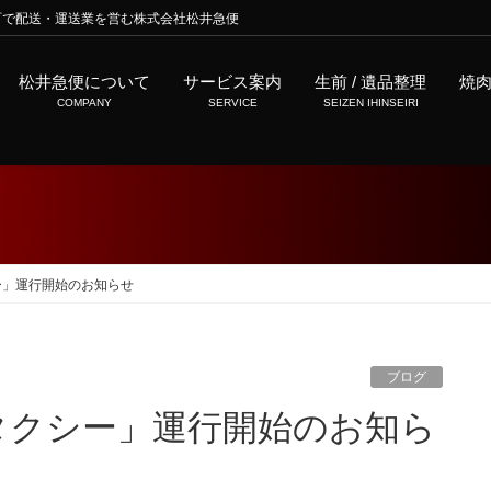
町で配送・運送業を営む株式会社松井急便
松井急便について
サービス案内
生前 / 遺品整理
焼
COMPANY
SERVICE
SEIZEN IHINSEIRI
ー」運行開始のお知らせ
ブログ