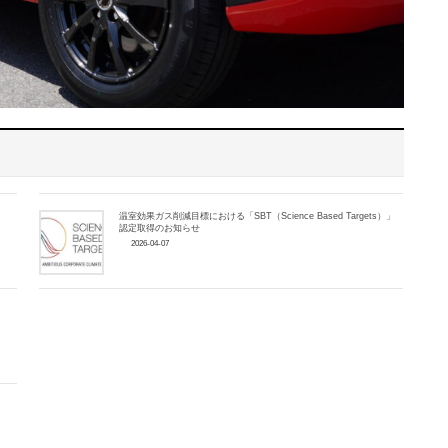
温室効果ガス削減目標における「SBT（Science Based Targets）」
認定取得のお知らせ
2026-04-07