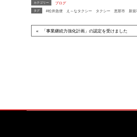
カテゴリー
ブログ
タグ
#松井急便
え～なタクシー
タクシー
恵那市
新規
「事業継続力強化計画」の認定を受けました