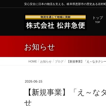
安心安全に日本の物流を支える。岐阜県恵那市の歴史ある岩村
トップ
TOP
お知らせ
HOME
お知らせ
ブログ
【新規事業】「え～なタクシ
2026-06-15
【新規事業】「え～なタクシー」運行開始のお知ら
せ