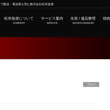
町で配送・運送業を営む株式会社松井急便
松井急便について
サービス案内
生前 / 遺品整理
焼
COMPANY
SERVICE
SEIZEN IHINSEIRI
ブログ